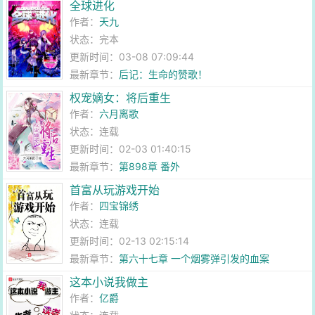
全球进化
作者：
天九
状态：完本
更新时间：03-08 07:09:44
最新章节：
后记：生命的赞歌！
权宠嫡女：将后重生
作者：
六月离歌
状态：连载
更新时间：02-03 01:40:15
最新章节：
第898章 番外
首富从玩游戏开始
作者：
四宝锦绣
状态：连载
更新时间：02-13 02:15:14
最新章节：
第六十七章 一个烟雾弹引发的血案
这本小说我做主
作者：
亿爵