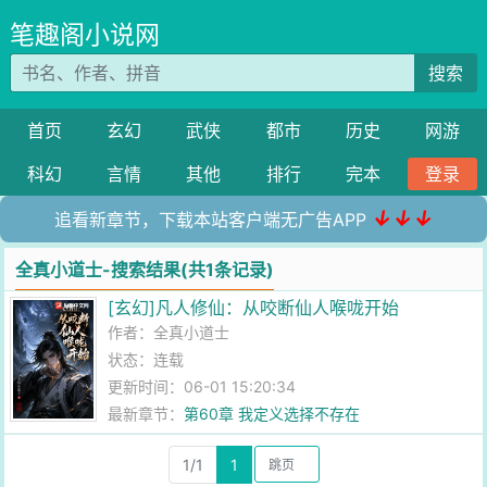
笔趣阁小说网
搜索
首页
玄幻
武侠
都市
历史
网游
科幻
言情
其他
排行
完本
登录
↓↓↓
追看新章节，下载本站客户端无广告APP
全真小道士-搜索结果(共1条记录)
[玄幻]凡人修仙：从咬断仙人喉咙开始
作者：
全真小道士
状态：连载
更新时间：06-01 15:20:34
最新章节：
第60章 我定义选择不存在
1/1
1