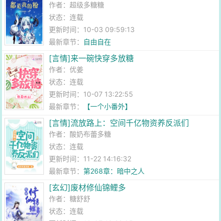
作者：
超级多糖糖
状态：连载
更新时间：10-03 09:59:13
最新章节：
自由自在
[言情]来一碗快穿多放糖
作者：
优姜
状态：连载
更新时间：10-07 13:22:55
最新章节：
【一个小番外】
[言情]流放路上：空间千亿物资养反派们
作者：
酸奶布蕾多糖
状态：连载
更新时间：11-22 14:16:32
最新章节：
第268章：暗中之人
[玄幻]废材修仙锦鲤多
作者：
糖舒舒
状态：连载