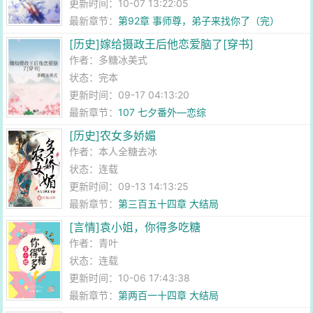
更新时间：10-07 13:22:05
最新章节：
第92章 事师尊，弟子来找你了（完）
[历史]嫁给摄政王后他恋爱脑了[穿书]
作者：
多糖冰美式
状态：完本
更新时间：09-17 04:13:20
最新章节：
107 七夕番外—恋综
[历史]农女多娇媚
作者：
本人全糖去冰
状态：连载
更新时间：09-13 14:13:25
最新章节：
第三百五十四章 大结局
[言情]袁小姐，你得多吃糖
作者：
青叶
状态：连载
更新时间：10-06 17:43:38
最新章节：
第两百一十四章 大结局