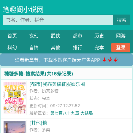
笔趣阁小说网
搜索
首页
玄幻
武侠
都市
历史
网游
科幻
言情
其他
排行
完本
登录
↓↓↓
追看新章节，下载本站客户端无广告APP
糖糖多糖-搜索结果(共16条记录)
[都市]我靠美貌征服娱乐圈
作者：
奶茶多糖
状态：完本
更新时间：09-27 12:27:52
最新章节：
第七百八十九章 大结局
[其他]糖
作者：
多梨