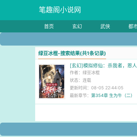
笔趣阁小说网
首页
玄幻
武侠
都
绿豆冰棍-搜索结果(共1条记录)
[玄幻]模拟修仙：杀我者，恩
作者：
绿豆冰棍
状态：连载
更新时间：08-05 22:44:05
最新章节：
第354章 生为牛（二）