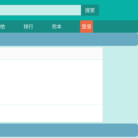
搜索
他
排行
完本
登录