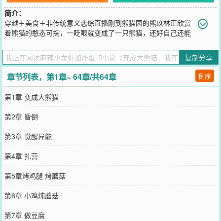
简介：
穿越＋美食＋非传统意义恋综直播刚到熊猫园的熊玖林正欣赏
着熊猫的憨态可掬，一眨眼就变成了一只熊猫，还好自己还能
变成人。知道这一是一场恋综直播后，熊玖林却发现原主是全网黑。
罢了罢了，抱着随遇而安的态度，熊玖林在星际干起自己的老事业
复制分享
——厨师在星际发展副业，顺手馋哭一众星际网友，成功爆火，熊玖
林却没想到最后被叼着后勃颈进了狼窝。网友哀嚎：还我团子
章节列表，第1章~ 64章/共64章
倒序
您要是觉得《
穿成大熊猫，我在星际恋综爆红
》还不错的话请不要忘
记向您QQ群和微博微信里的朋友推荐哦！
第1章 变成大熊猫
第2章 昏倒
第3章 觉醒异能
第4章 扎营
第5章烤鸡腿 烤蘑菇
第6章 小鸡炖蘑菇
第7章 做豆腐