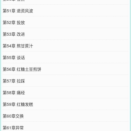
第51章 退资风波
第52章 投放
第53章 改进
第54章 熬甘蔗汁
第55章 谈话
第56章 红糖土豆煎饼
第57章 拉踩
第58章 痛经
第59章 红糖发糕
第60章交换
第61章异常