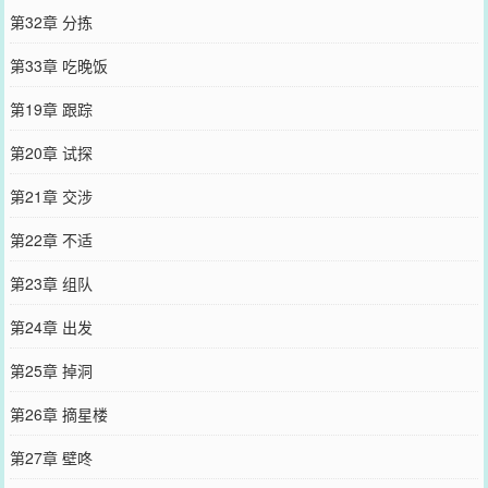
第32章 分拣
第33章 吃晚饭
第19章 跟踪
第20章 试探
第21章 交涉
第22章 不适
第23章 组队
第24章 出发
第25章 掉洞
第26章 摘星楼
第27章 壁咚