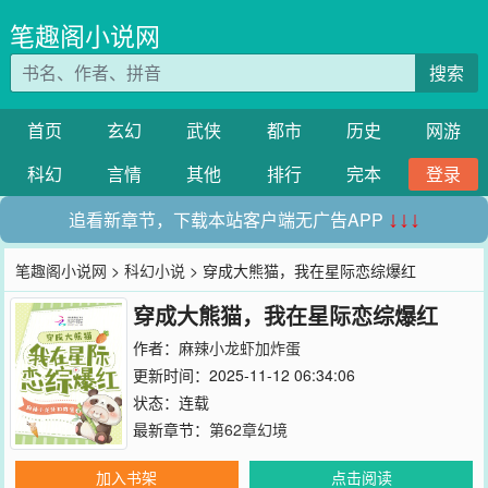
笔趣阁小说网
搜索
首页
玄幻
武侠
都市
历史
网游
科幻
言情
其他
排行
完本
登录
追看新章节，下载本站客户端无广告APP
↓↓↓
笔趣阁小说网
>
科幻小说
> 穿成大熊猫，我在星际恋综爆红
穿成大熊猫，我在星际恋综爆红
作者：
麻辣小龙虾加炸蛋
更新时间：2025-11-12 06:34:06
状态：连载
最新章节：
第62章幻境
加入书架
点击阅读