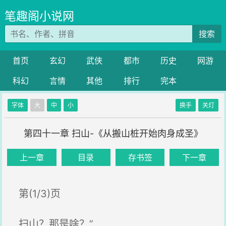
笔趣阁小说网
搜索
首页
玄幻
武侠
都市
历史
网游
科幻
言情
其他
排行
完本
字体
大
中
小
换手
关灯
第四十一章 扫山-《从搬山桩开始肉身成圣》
上一章
目录
存书签
下一章
第(1/3)页
扫山？那是啥？”