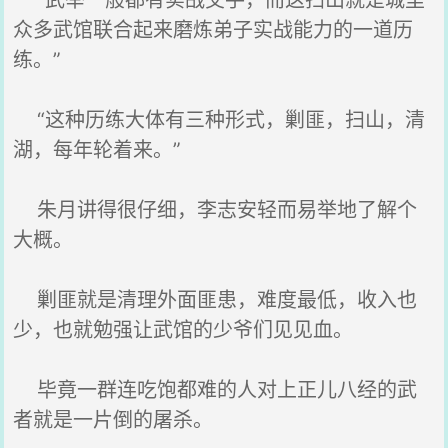
“武举一般都有实战交手，而这扫山就是城里
众多武馆联合起来磨炼弟子实战能力的一道历
练。”
“这种历练大体有三种形式，剿匪，扫山，清
湖，每年轮着来。”
朱月讲得很仔细，李志安轻而易举地了解个
大概。
剿匪就是清理外面匪患，难度最低，收入也
少，也就勉强让武馆的少爷们见见血。
毕竟一群连吃饱都难的人对上正儿八经的武
者就是一片倒的屠杀。