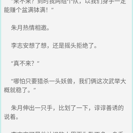
“来不来？到时我两组个队，以我们身手一定
能赚个盆满钵满！”
朱月热情相邀。
李志安想了想，还是摇头拒绝了。
“真不来？”
“哪怕只要猎杀一头妖兽，我们俩这次武举大
概就稳了。”
朱月伸出一只手，比划了一下，谆谆善诱的
说着。