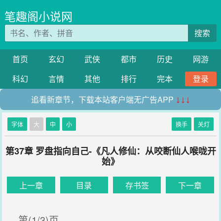
笔趣阁小说网
搜索
首页
玄幻
武侠
都市
历史
网游
科幻
言情
其他
排行
完本
登录
追看新章节，下载本站客户端无广告APP
↓↓↓
字体
大
中
小
换手
关灯
第37章 罗盘指向自己-《凡人修仙：从咬断仙人喉咙开
始》
上一章
目录
存书签
下一章
第(1/3)页