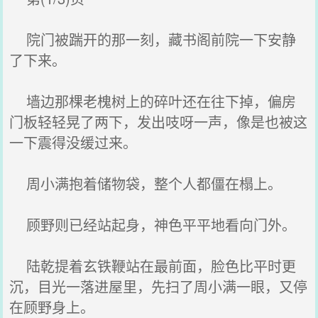
院门被踹开的那一刻，藏书阁前院一下安静
了下来。
墙边那棵老槐树上的碎叶还在往下掉，偏房
门板轻轻晃了两下，发出吱呀一声，像是也被这
一下震得没缓过来。
周小满抱着储物袋，整个人都僵在榻上。
顾野则已经站起身，神色平平地看向门外。
陆乾提着玄铁鞭站在最前面，脸色比平时更
沉，目光一落进屋里，先扫了周小满一眼，又停
在顾野身上。