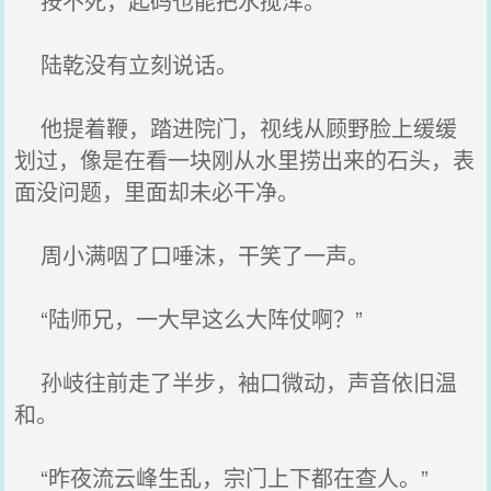
按不死，起码也能把水搅浑。
陆乾没有立刻说话。
他提着鞭，踏进院门，视线从顾野脸上缓缓
划过，像是在看一块刚从水里捞出来的石头，表
面没问题，里面却未必干净。
周小满咽了口唾沫，干笑了一声。
“陆师兄，一大早这么大阵仗啊？”
孙岐往前走了半步，袖口微动，声音依旧温
和。
“昨夜流云峰生乱，宗门上下都在查人。”