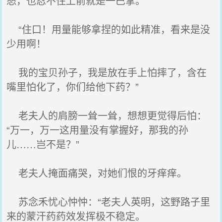
怒，也忍不住上前就是一巴掌。
“住口！用量能够拿捏的如此精准，看来是没
少用啊！
我的宝贝孙子，我是放在手上怕摔了，含在
嘴里怕化了，你们给他下药？”
老夫人的肩膀一耸一耸，想想更觉得后怕：
“万一，万一这用量没有掌握好，那我的孙
儿……岂不是？”
老夫人掩面痛哭，对她们恨的牙痒痒。
苏念禾忧心忡忡：“老夫人英明，这野路子里
来的蒙汗药药效发挥极不稳定。