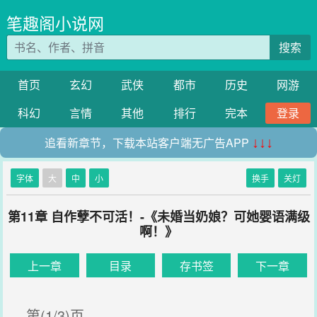
笔趣阁小说网
搜索
首页
玄幻
武侠
都市
历史
网游
科幻
言情
其他
排行
完本
登录
追看新章节，下载本站客户端无广告APP
↓↓↓
字体
大
中
小
换手
关灯
第11章 自作孽不可活！-《未婚当奶娘？可她婴语满级
啊！》
上一章
目录
存书签
下一章
第(1/3)页