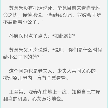
苏念禾没有把话说死，毕竟目前来看尚无性
命之忧，谨慎地说：“当继续观察，奴婢会寸步
不离照看小公子。”
孙府医也点了点头：“如此甚好”
苏念禾又厉声说道：“说吧，你们是什么时候
给小公子下的药？”
这个问题也是老夫人、少夫人共同关心的，
按理婴儿屋内一直有丫鬟看管。
王翠娥、沈春花往地上一瘫，知道自己在屋
翻盘的机会，心灰意冷地说。