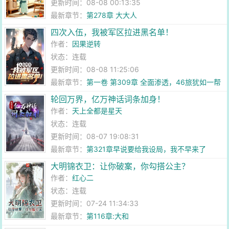
更新时间：08-08 00:13:35
最新章节：
第278章 大大人
四次入伍，我被军区拉进黑名单！
作者：
因果逆转
状态：连载
更新时间：08-08 11:25:06
最新章节：
第一卷 第309章 全面渗透，46旅犹如一帮
新兵蛋子！
轮回万界，亿万神话词条加身！
作者：
天上全都是星天
状态：连载
更新时间：08-07 19:08:31
最新章节：
第321章早说要给我设局，我不早来了
大明锦衣卫：让你破案，你勾搭公主？
作者：
红心二
状态：连载
更新时间：07-24 11:34:33
最新章节：
第116章:大和