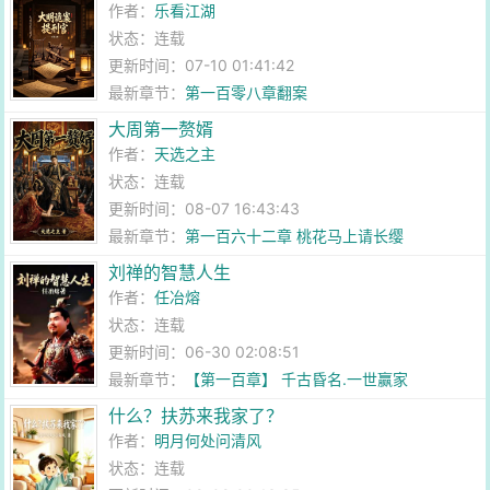
作者：
乐看江湖
状态：连载
更新时间：07-10 01:41:42
最新章节：
第一百零八章翻案
大周第一赘婿
作者：
天选之主
状态：连载
更新时间：08-07 16:43:43
最新章节：
第一百六十二章 桃花马上请长缨
刘禅的智慧人生
作者：
任冶熔
状态：连载
更新时间：06-30 02:08:51
最新章节：
【第一百章】 千古昏名.一世赢家
什么？扶苏来我家了？
作者：
明月何处问清风
状态：连载