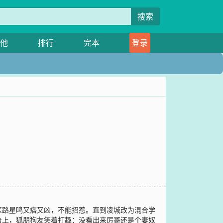
搜索
他
排行
完本
登录
区路星鸣又痞又凶，不能招惹。直到凌城改为混合学
台上，狐朋狗友笑着打趣：没看出来厉哥还是个妻奴