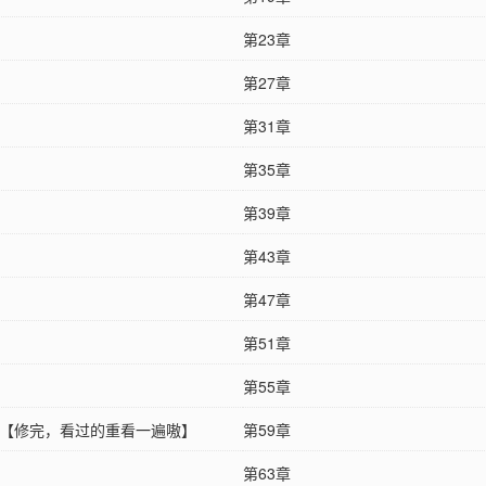
第23章
第27章
第31章
第35章
第39章
第43章
第47章
第51章
第55章
章 【修完，看过的重看一遍嗷】
第59章
第63章