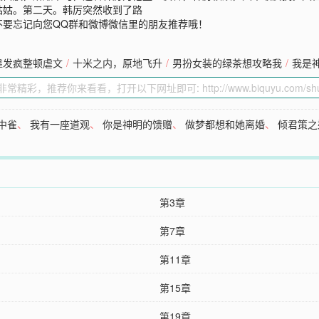
姑姑。第二天。韩厉突然收到了路
不要忘记向您QQ群和微博微信里的朋友推荐哦！
靠发疯整顿虐文
/
十米之内，原地飞升
/
男扮女装的绿茶想攻略我
/
我是
中雀
、
我有一座道观
、
你是神明的馈赠
、
做梦都想和她离婚
、
倾君策之
第3章
第7章
第11章
第15章
第19章