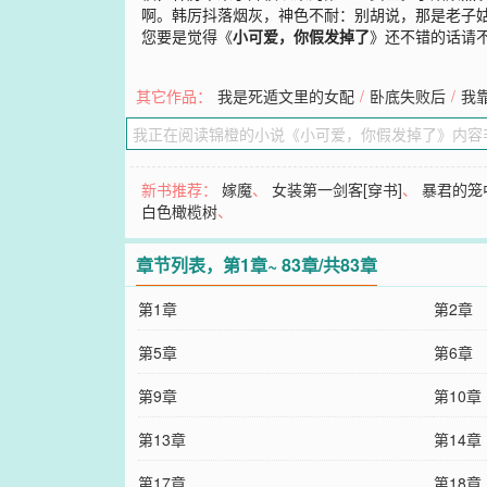
啊。韩厉抖落烟灰，神色不耐：别胡说，那是老子
您要是觉得《
小可爱，你假发掉了
》还不错的话请
其它作品：
我是死遁文里的女配
/
卧底失败后
/
我
新书推荐：
嫁魔
、
女装第一剑客[穿书]
、
暴君的笼
白色橄榄树
、
章节列表，第1章~ 83章/共83章
第1章
第2章
第5章
第6章
第9章
第10章
第13章
第14章
第17章
第18章