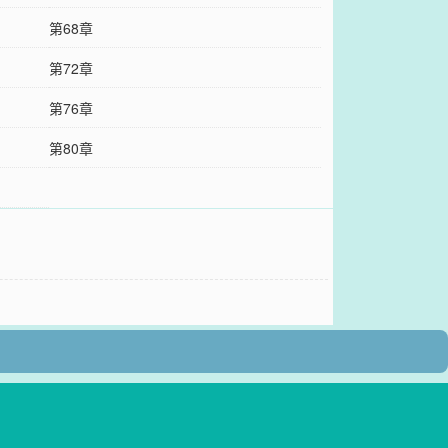
第68章
第72章
第76章
第80章