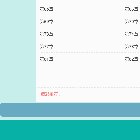
第65章
第66章
第69章
第70章
第73章
第74章
第77章
第78章
第81章
第82章
精彩推荐：