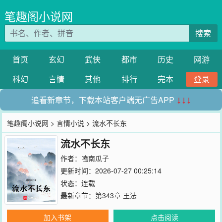
笔趣阁小说网
搜索
首页
玄幻
武侠
都市
历史
网游
科幻
言情
其他
排行
完本
登录
追看新章节，下载本站客户端无广告APP
↓↓↓
笔趣阁小说网
>
言情小说
> 流水不长东
流水不长东
作者：
嗑南瓜子
更新时间：2026-07-27 00:25:14
状态：连载
最新章节：
第343章 王法
加入书架
点击阅读