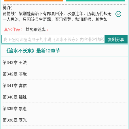
简介：
剧情线：梁荆楚南治下有郡县曰淖，水患连年，历朝历代却无
一人思治，只因该县生奇藕，春汛催芽，秋汛肥根，其色如
玉，香如脂，嫩如膏，鲜如脍，为达官贵人喜，时为岁贡，故民无田
其它作品：
雄兔眼迷离
/
以养粟米，泥中求食，天随性而至雷霆，威中舍恩。谢渟云辗转客居
至此，截激流，驯浩荡，削绝壁，开苍茫。从今后，莫祝我人生顺
复制分享
风，须叫天下风水顺我。感情线：浑水支河一场滂沱夜雨，挟密旨行
水路的王雍一家船毁人亡，唯其子王聿小字退锋郎生不见人死不见
《流水不长东》最新12章节
尸，喧嚣作罢，急住了与王家有秦晋之约的京中谢氏，谢氏仅一幼
女，爱如珍宝，只恐将来王聿回转，是个龙王爷还好，要是个落水
第343章 王法
鬼，自家明珠如何能许过去，百计千方，另寻了个姑娘记在谱上。多
年以后，花烛成双，谢渟云：你我原是郎无情，妾无意，纵是举案行
第342章 非我
至白首，难结同心。落水鬼：咱们本是是父母命，媒妁言，但求同寝
落个同穴，何妨怨偶。
第341章 寡信
您要是觉得《
流水不长东
》还不错的话请不要忘记向您QQ群和微博微
信里的朋友推荐哦！
第340章 锱铢
第339章 累惫
第338章 寒光