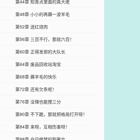
第44章 知青点里面的真大佬
第48章 小小的再薅一波羊毛
第52章 送红烧肉
第56章 三百不行，那就六百！
第60章 正得发邪的大队长
第64章 废品回收站淘宝
第68章 薅羊毛的快乐
第72章 还有欠条呢！
第76章 没理也能搅三分
第80章 不下跪，那就把格局打开呀！
第84章 来呀，互相伤害呀！
第88章 白日做梦的狗男女