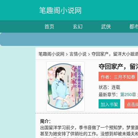
笔趣阁小说网
首页
玄幻
武侠
都
笔趣阁小说网
>
言情小说
> 夺回家产，留洋大小姐
夺回家产，留
作者：
三月不知春
状态：连载
最新章节：
第250章
加入书架
点击
简介：
出国留洋学习前夕，季书音做了一个预知梦，梦里
甚至为她安排了供销社的工作。没想到却被未婚夫