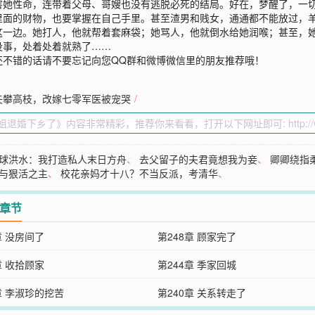
害她性命，连带着父母、哥嫂也没有逃脱必死的结局。好在，梦醒了，一
里面的财物，也要掌握在自己手里。甚至渣男和贱女，通通都不能放过，
这一边。她打人，他就帮着套麻袋；她骂人，他就倒水给她润喉；甚至，
没事，处着处着就熟了……
还不错的话请不要忘记向您QQ群和微博微信里的朋友推荐哦！
夫攀高枝，改嫁七零军医被宠哭
/
球洪水：我打造私人末日方舟
、
去父留子的夫君竟想我为妾
、
卿卿绕指
与狠活之主
、
校花亲妈才十八？不当反派，考清华
、
2章节
章 没房间了
第248章 顾家完了
章 收拾顾家
第244章 季家回城
章 李淑珍的挖苦
第240章 关系转走了