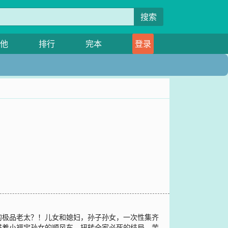
搜索
他
排行
完本
登录
的极品老太？！儿女和媳妇，孙子孙女，一次性集齐
搭着小福宝孙女的顺风车，扭转全家必死的结局。苦