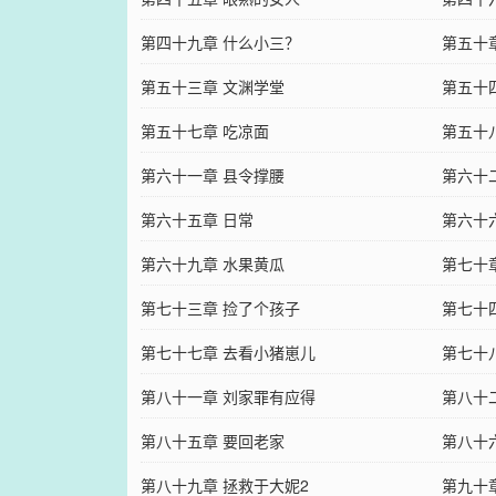
第四十九章 什么小三？
第五十
第五十三章 文渊学堂
第五十
第五十七章 吃凉面
第五十
第六十一章 县令撑腰
第六十
第六十五章 日常
第六十
第六十九章 水果黄瓜
第七十
第七十三章 捡了个孩子
第七十
第七十七章 去看小猪崽儿
第七十
第八十一章 刘家罪有应得
第八十
第八十五章 要回老家
第八十
第八十九章 拯救于大妮2
第九十