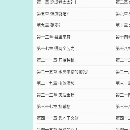
第一章 穿成老太太？！
第二章
第五章 蝗虫能吃？
第六章
第九章 藜麦？
第十章
第十三章 县里来赏
第十四
第十七章 得两个劳力
第十八
第二十一章 开始种粮
第二十
第二十五章 水灾来临的前兆！
第二十
第二十九章 山体滑坡
第三十
第三十三章 灾后重建
第三十
第三十七章 扣暖棚
第三十
第四十一章 秀才于文渊
第四十
第四十五章 眼熟的女人
第四十