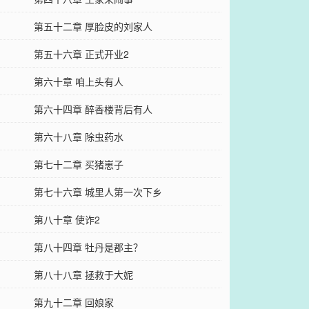
第五十二章 厚脸皮的刘家人
第五十六章 正式开业2
第六十章 咱上头有人
第六十四章 醉香楼背后有人
第六十八章 除虫药水
第七十二章 买猪崽子
第七十六章 城里人第一次下乡
第八十章 使诈2
第八十四章 牡丹是郡主？
第八十八章 拯救于大妮
第九十二章 回娘家