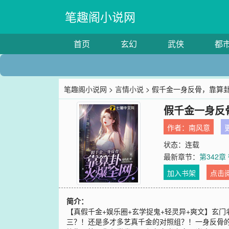
笔趣阁小说网
首页
玄幻
武侠
都
笔趣阁小说网
>
言情小说
> 假千金一身反骨，靠算
假千金一身反
作者：
南风意
更
状态：连载
最新章节：
第342
加入书架
点击
简介：
【真假千金+娱乐圈+玄学捉鬼+轻灵异+爽文】玄
三？！还是多才多艺真千金的对照组？！一身反骨