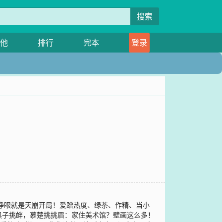
搜索
他
排行
完本
登录
，睁眼就是天崩开局！爱蹭热度、绿茶、作精、当小
黑子挑衅，慕楚挑挑眉：家住美术馆？壁画这么多！