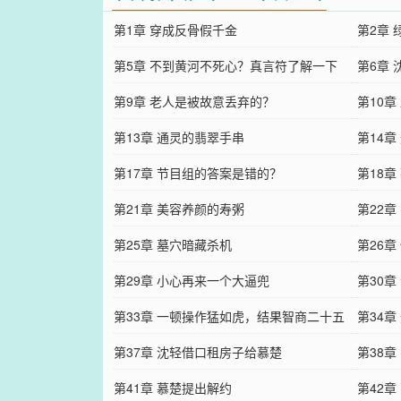
第1章 穿成反骨假千金
第2章
第5章 不到黄河不死心？真言符了解一下
第6章
第9章 老人是被故意丢弃的？
第10章
第13章 通灵的翡翠手串
第14
第17章 节目组的答案是错的？
第18
第21章 美容养颜的寿粥
第22
第25章 墓穴暗藏杀机
第26
第29章 小心再来一个大逼兜
第30
第33章 一顿操作猛如虎，结果智商二十五
第34
第37章 沈轻借口租房子给慕楚
第38
第41章 慕楚提出解约
第42章