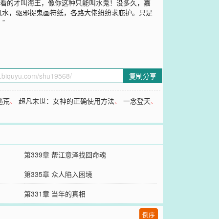
好看的才叫海王，像你这种只能叫水鬼！没多久，嘉
风水，驱邪捉鬼画符纸，各路大佬纷纷求庇护。只是
”
复制分享
逃荒
、
超凡末世：女神的正确使用方法
、
一念登天
、
第339章 帮江意泽找回命魂
第335章 众人陷入困境
第331章 当年的真相
倒序