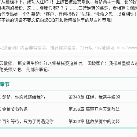
从楼梯摔下，成功入住ICU！上综艺被嘉宾嘲讽，慕楚两手一摊：长的
着挑刺的黑粉：这……尊嘟假嘟？？？……口碑逆转的慕楚，看相算命观
何专黏她一个？慕楚：“客户，有何指教？”沈轻：“救命之恩，以身相许！
还不错的话请不要忘记向您QQ群和微博微信里的朋友推荐哦！
云散雾
、
斯文医生脸红红八零杀猪婆追着哄
、
国破家亡：我带着皇嫂去
绝美师父吧
、
刑部升职记
、
2章节
1章 楚楚，你愿意嫁给我吗
第340章 红绳，我亲手编的
章 金狼节节败退
第336章 慕楚开启天渊阵法
3章 百年等待，只为了再遇见你
第332章 拯救梦魇中的沈轻