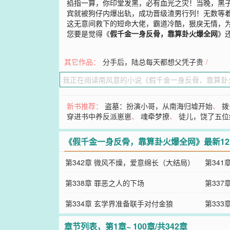
掐指一算，你印堂发黑，必有血光之灾！当晚，黑子
宾就被狗仔内爆出轨，成功晋级渣男行列！无数等
这无意间救下的短命大佬，霸道冷酷，狠戾无情，为
您要是觉得《
假千金一身反骨，靠算卦火爆全网
》
其它作品：
分手后，陆总每天都想父凭子贵
/
新书推荐：
盗墓：扮演小哥，从南海归墟开始
、
拨
穿进书中养反派崽崽
、
魂牵梦撩
、
徒儿，饶了五位
《假千金一身反骨，靠算卦火爆全网》最新1
第342章 微风不燥，爱意绵长（大结局）
第34
第338章 罪恶之人的下场
第337
第334章 玄学界准备联手对付金狼
第33
章节列表，第1章~ 100章/共342章