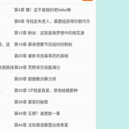
第4章 嚯！这不是她的老baby嘛
第8章 寻找走失老人，慕楚组获得巨额代币
第12章 粉丝：这就是我梦想中的桃花源
西，送
第16章 慕承想要节目组的控制权
第20章 睿新寻找毒草药的真相
旅游路线
第24章 荒野求生技能满分
第28章 狠狠教训慕方妍
…
第32章 CP就是真爱，原地结婚那种
第36章 慕家的秘密
第40章 互撩？谁更胜一筹
第44章 沈轻邀请慕楚出席寿宴