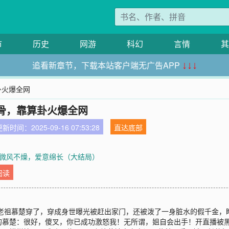
市
历史
网游
科幻
言情
其
追看新章节，下载本站客户端无广告APP
↓↓↓
卦火爆全网
骨，靠算卦火爆全网
新时间：2025-09-16 07:53:28
直达底部
章 微风不燥，爱意绵长（大结局）
阅读
门老祖慕楚穿了，穿成身世曝光被赶出家门，还被泼了一身脏水的假千金
的慕楚：很好，傻叉，你已成功激怒我！无所谓，姐自会出手！开直播被