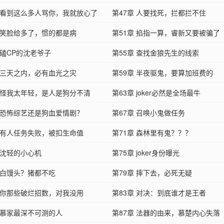
章 看到这么多人骂你，我就放心了
第47章 人要找死，拦都拦不住
章 笑脸给多了，惯的都是病
第51章 掐指一算，睿新又要被骗了
 磕CP的沈老爷子
第55章 查找金狼先生的线索
章 三天之内，必有血光之灾
第59章 半夜驱鬼，要算加班费的
章 怪我太年轻，是人是狗分不清
第63章 joker必然是全场最牛
章 恐怖综艺还是狗血爱情剧？
第67章 召唤小鬼做任务
章 有人任务失败，被扣生命值
第71章 森林里有鬼？？？
 沈轻的小心机
第75章 joker身份曝光
章 白馒头？猪都不吃
第79章 摔下去，必死无疑
章 你那些破烂招数，对我没用
第83章 对决：到底谁才是王者
章 慕家最深不可测的人
第87章 法器的由来，慕楚内心失落