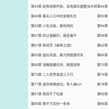
第45章 前有地铁判官，后有娱乐圈整治大师
第46
第49章 慕夫人口中的金狼先生
第50
第53章 少吃点盐，看你闲的
第54章
第57章 你让我解约，我还偏不
第58
第61章 新综艺《森林之战》
第62
第65章 组队风波，慕方妍颜面尽失
第66
第69章 误触隐藏任务，剧情逆转
第70
第73章 二人世界变成三人行
第74章
第77章 身份转换成功，有人被out
第78
第81章 狗改不了吃屎
第82
第85章 两千万买你一条命
第86