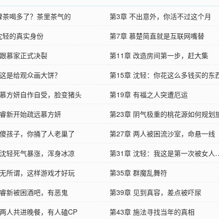
 绿茶喝多了？茶里茶气的
第3章 不出意外，你活不过这个月
 沈轻的真实身份
第7章 慕楚简直就是互联网嘴替
 跟慕家正式决裂
第11章 改造房间第一步，赶大集
章 这是给观众画大饼？
第15章 沈轻：你花这么多钱买的东
章 慕方妍自作自受，脸变猪头
我？
第19章 有福之人突遭厄运
章 睿新开始疏远慕方妍
第23章 阴气极重的桃花源如何规划
章 傻孩子，你捅了人老巢了
第27章 两人被困流沙室，命悬一线
章 沈轻死气暴涨，浑身冰凉
第31章 沈轻：我这是第一次被女人
章 无所谓，这样游戏才好玩
第35章 群魔乱舞符
章 睿新被困酒吧，有恶鬼
第39章 见到真容，差点被吓尿
 两人共进晚餐，有人磕CP
第43章 施法寻找当年的真相