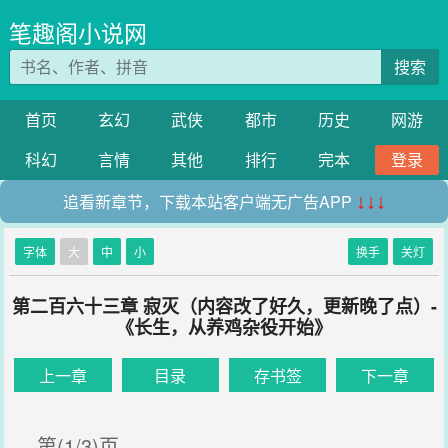
笔趣阁小说网
搜索
首页
玄幻
武侠
都市
历史
网游
科幻
言情
其他
排行
完本
登录
追看新章节，下载本站客户端无广告APP
↓↓↓
字体
大
中
小
换手
关灯
第二百六十三章 寂灭（内容改了好久，更新晚了点）-
《长生，从养鸡杂役开始》
上一章
目录
存书签
下一章
第(1/3)页