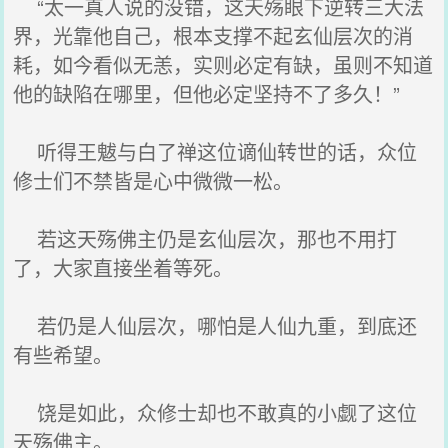
“太一真人说的没错，这天殇眼下逆转三大法
界，光靠他自己，根本支撑不起玄仙层次的消
耗，如今看似无恙，实则必定有缺，虽则不知道
他的缺陷在哪里，但他必定坚持不了多久！”
听得王魃与白了禅这位谪仙转世的话，众位
修士们不禁皆是心中微微一松。
若这天殇佛主仍是玄仙层次，那也不用打
了，大家直接坐着等死。
若仍是人仙层次，哪怕是人仙九重，到底还
有些希望。
饶是如此，众修士却也不敢真的小觑了这位
天殇佛主。