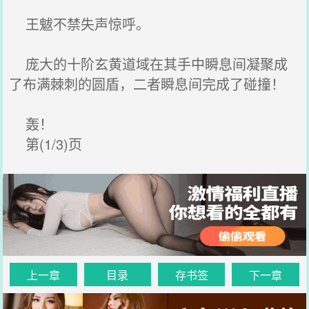
王魃不禁失声惊呼。
庞大的十阶玄黄道域在其手中瞬息间凝聚成
了布满棘刺的圆盾，二者瞬息间完成了碰撞！
轰！
第(1/3)页
上一章
目录
存书签
下一章