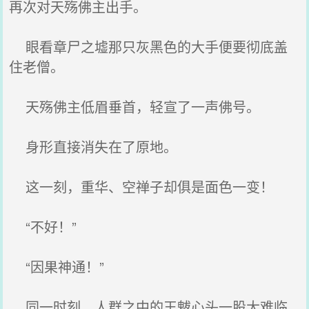
再次对天殇佛主出手。
眼看章尸之墟那只灰黑色的大手便要彻底盖
住老僧。
天殇佛主低眉垂首，轻宣了一声佛号。
身形直接消失在了原地。
这一刻，重华、空禅子却俱是面色一变！
“不好！”
“因果神通！”
同一时刻，人群之中的王魃心头一股大难临