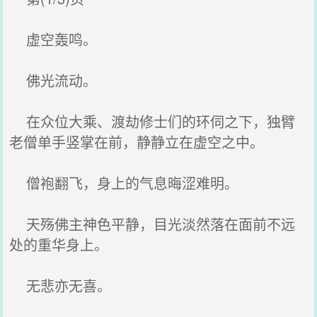
虚空轰鸣。
佛光流动。
在众位大乘、渡劫修士们的环伺之下，独臂
老僧单手竖掌在前，静静立在虚空之中。
僧袍翻飞，身上的气息晦涩难明。
天殇佛主神色平静，目光淡然落在面前不远
处的重华身上。
无悲亦无喜。