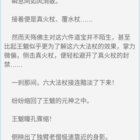
瞬息间如风消散。
接着便是真火杖、覆水杖……
然而天殇佛主对这六件道宝并不陌生，甚至
比起王魃似乎更为了解这六大法杖的效果，掌力
微偏，侧击真火杖，便轻松避开了真火杖的封
禁……
一刹那间，六大法杖接连黯淡了下来！
纷纷缩回了王魃的元神之中。
王魃瞳孔骤缩！
倒映出了独臂老僧极速靠近的身影。