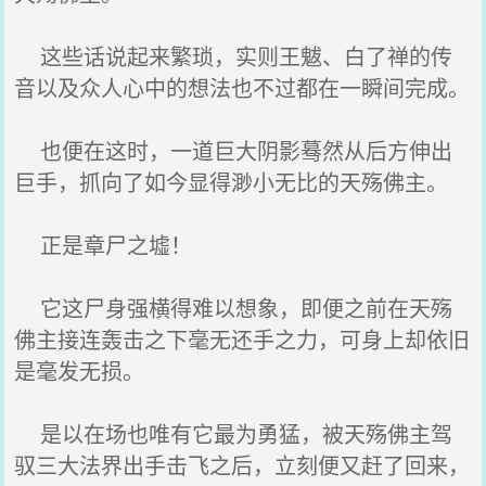
这些话说起来繁琐，实则王魃、白了禅的传
音以及众人心中的想法也不过都在一瞬间完成。
也便在这时，一道巨大阴影蓦然从后方伸出
巨手，抓向了如今显得渺小无比的天殇佛主。
正是章尸之墟！
它这尸身强横得难以想象，即便之前在天殇
佛主接连轰击之下毫无还手之力，可身上却依旧
是毫发无损。
是以在场也唯有它最为勇猛，被天殇佛主驾
驭三大法界出手击飞之后，立刻便又赶了回来，