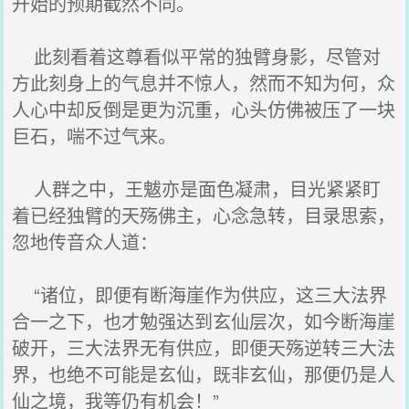
开始的预期截然不同。
此刻看着这尊看似平常的独臂身影，尽管对
方此刻身上的气息并不惊人，然而不知为何，众
人心中却反倒是更为沉重，心头仿佛被压了一块
巨石，喘不过气来。
人群之中，王魃亦是面色凝肃，目光紧紧盯
着已经独臂的天殇佛主，心念急转，目录思索，
忽地传音众人道：
“诸位，即便有断海崖作为供应，这三大法界
合一之下，也才勉强达到玄仙层次，如今断海崖
破开，三大法界无有供应，即便天殇逆转三大法
界，也绝不可能是玄仙，既非玄仙，那便仍是人
仙之境，我等仍有机会！”