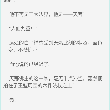
他不再是三大法界，他是——天殇！
“人仙九重！”
远处的白了禅感受到天殇此刻的状态，面色
一变，不禁惊呼。
而他说的已经迟了。
天殇佛主的这一掌，毫无半点滞涩，轰然便
拍在了王魃周围的六件法杖之上！
轰！