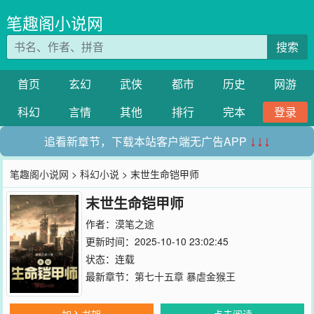
笔趣阁小说网
搜索
首页
玄幻
武侠
都市
历史
网游
科幻
言情
其他
排行
完本
登录
追看新章节，下载本站客户端无广告APP
↓↓↓
笔趣阁小说网
>
科幻小说
> 末世生命铠甲师
末世生命铠甲师
作者：
漠笔之途
更新时间：2025-10-10 23:02:45
状态：连载
最新章节：
第七十五章 暴虐金猴王
加入书架
点击阅读