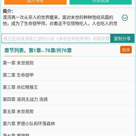
简介：
漠河再一次从非人的世界醒来，面对末世的种种饱经风霜的
他，成为了生命铠甲师，对着这不仅怪物吃人，人也吃人的世
界，喊出“我要活下去！”
您要是觉得《
末世生命铠甲师
》还不错的话请不要忘记向您QQ群和微
复制分享
博微信里的朋友推荐哦！
章节列表，第1章~ 76章/共76章
倒序
第一章 末世规则
第二章 生命铠甲
第三章 杀红眼猴王
第四章 溶洞主战力 洛旑
第五章 末世局势
第六章 罗德小队和环落森林
第七章 魔狼群